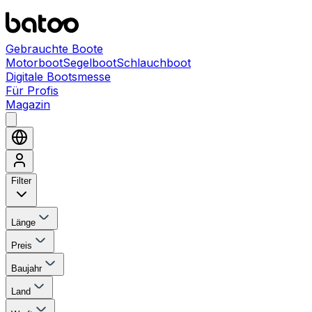
Gebrauchte Boote
Motorboot
Segelboot
Schlauchboot
Digitale Bootsmesse
Für Profis
Magazin
Filter
Länge
Preis
Baujahr
Land