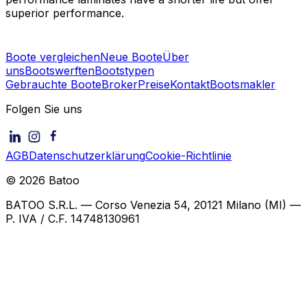
superior performance.
Boote vergleichen
Neue Boote
Über
uns
Bootswerften
Bootstypen
Gebrauchte Boote
Broker
Preise
Kontakt
Bootsmakler
Folgen Sie uns
AGB
Datenschutzerklärung
Cookie-Richtlinie
©
2026
Batoo
BATOO S.R.L. — Corso Venezia 54, 20121 Milano (MI) —
P. IVA / C.F. 14748130961