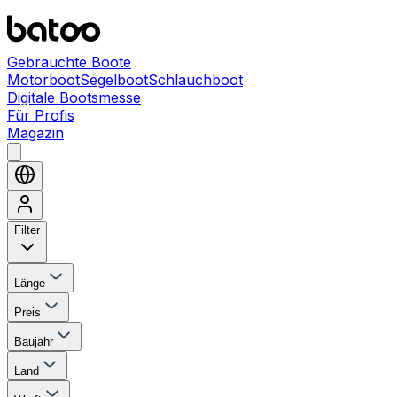
Gebrauchte Boote
Motorboot
Segelboot
Schlauchboot
Digitale Bootsmesse
Für Profis
Magazin
Filter
Länge
Preis
Baujahr
Land