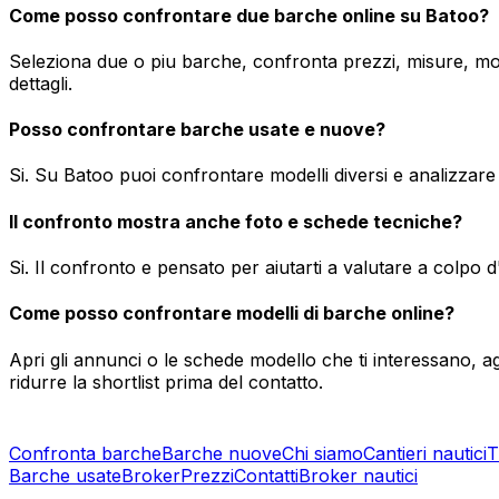
Come posso confrontare due barche online su Batoo?
Seleziona due o piu barche, confronta prezzi, misure, mot
dettagli.
Posso confrontare barche usate e nuove?
Si. Su Batoo puoi confrontare modelli diversi e analizzare r
Il confronto mostra anche foto e schede tecniche?
Si. Il confronto e pensato per aiutarti a valutare a colpo d'
Come posso confrontare modelli di barche online?
Apri gli annunci o le schede modello che ti interessano, ag
ridurre la shortlist prima del contatto.
Confronta barche
Barche nuove
Chi siamo
Cantieri nautici
T
Barche usate
Broker
Prezzi
Contatti
Broker nautici