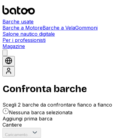
Barche usate
Barche a Motore
Barche a Vela
Gommoni
Salone nautico digitale
Per i professionisti
Magazine
Confronta barche
Scegli 2 barche da confrontare fianco a fianco
Nessuna barca selezionata
Aggiungi prima barca
Cantiere
Caricamento...