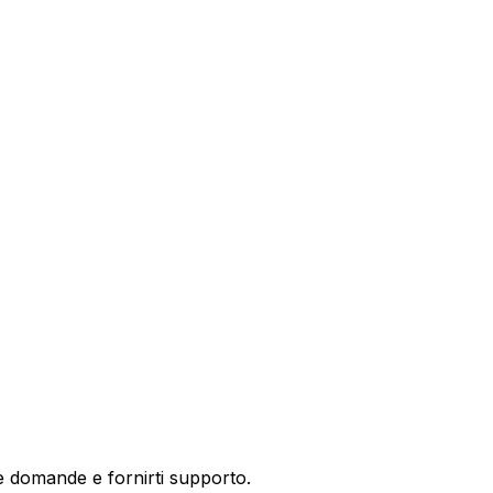
ue barche da Nautix in formato XML. Importa l'intera flott
a tramite il nostro modulo. Controllo completo su ogni dett
ue domande e fornirti supporto.