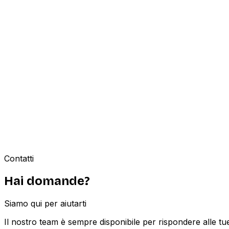
Importazione automatica
Importa da Nautix
Registrati come broker su Batoo ed esporta i dati delle t
Caricamento manuale
Aggiungi le barche manualmente
Registrati come broker e pubblica le tue barche una per un
Contatti
Hai domande?
Siamo qui per aiutarti
Il nostro team è sempre disponibile per rispondere alle t