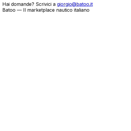
Hai domande? Scrivici a
giorgio@batoo.it
Batoo — Il marketplace nautico italiano
Batoo broker
Metodo di pubblicazione
Come vuoi pubblicare le tue barche?