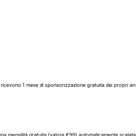
ale ricevono 1 mese di sponsorizzazione gratuita dei propri
una mensilità gratuita (valore €99) automaticamente scalata s