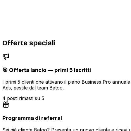
Statistiche dettagliate per ogni singolo annuncio
Badge verificato sul profilo aziendale
Supporto prioritario dedicato
Accesso anticipato alle nuove funzionalità
Offerte speciali
🎯 Offerta lancio — primi 5 iscritti
I primi 5 clienti che attivano il piano Business Pro annu
Ads, gestite dal team Batoo.
4 posti rimasti su 5
Programma di referral
Sei già cliente Batoo? Presenta un nuovo cliente e ricevi 