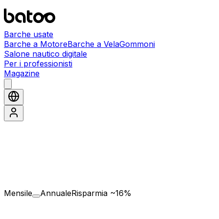
Barche usate
Barche a Motore
Barche a Vela
Gommoni
Salone nautico digitale
Per i professionisti
Magazine
Mensile
Annuale
Risparmia ~16%