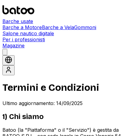
Barche usate
Barche a Motore
Barche a Vela
Gommoni
Salone nautico digitale
Per i professionisti
Magazine
Termini e Condizioni
Ultimo aggiornamento: 14/09/2025
1) Chi siamo
Batoo (la "Piattaforma" o il "Servizio") è gestita da
BATOO S.R.L., con sede legale in Corso Venezia 54,