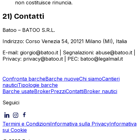
non costituisce rinuncia.
21) Contatti
Batoo – BATOO S.R.L.
Indirizzo: Corso Venezia 54, 20121 Milano (MI), Italia
E-mail: giorgio@batoo.it | Segnalazioni: abuse@batoo.it |
Privacy: privacy@batoo.it | PEC: batoo@legalmail.it
Confronta barche
Barche nuove
Chi siamo
Cantieri
nautici
Tipologie barche
Barche usate
Broker
Prezzi
Contatti
Broker nautici
Seguici
Termini e Condizioni
Informativa sulla Privacy
Informativa
sui Cookie