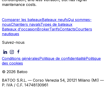
maintenance costs.
Comparer les bateaux
Bateaux neufs
Qui sommes-
nous
Chantiers navals
Types de bateaux
Bateaux d'occasion
Broker
Tarifs
Contacts
Courtiers
nautiques
Suivez-nous
Conditions générales
Politique de confidentialité
Politique
des cookies
©
2026
Batoo
BATOO S.R.L. — Corso Venezia 54, 20121 Milano (MI) —
P. IVA / C.F. 14748130961