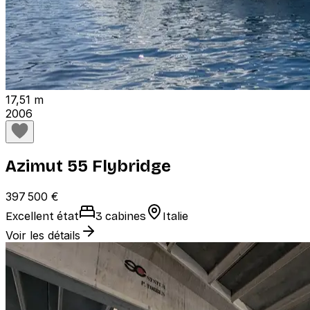
17,51 m
2006
Azimut 55 Flybridge
397 500 €
Excellent état
3 cabines
Italie
Voir les détails