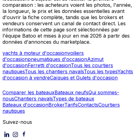
comparaison : les acheteurs voient les photos, l'année,
la longueur, le prix et les données essentielles avant
d'ouvrir la fiche complète, tandis que les brokers et
vendeurs conservent un canal de contact direct. Les
informations de cette page sont sélectionnées par
l'équipe Batoo et mises à jour en mai 2026 à partir des
données d'annonces du marketplace.
yachts à moteur d'occasion
voiliers
d'occasion
pneumatiques d'occasion
Azimut
d'occasion
Ferretti d'occasion
Tous les courtiers
nautiques
Tous les chantiers navals
Tous les types
Yachts
d'occasion à vendre
Caïques et Gulets d'occasion
Comparer les bateaux
Bateaux neufs
Qui sommes-
nous
Chantiers navals
Types de bateaux
Bateaux d'occasion
Broker
Tarifs
Contacts
Courtiers
nautiques
Suivez-nous