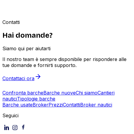
una tramite il nostro modulo. Controllo completo su ogni
dettaglio dei tuoi annunci.
Contatti
Hai domande?
Siamo qui per aiutarti
Il nostro team è sempre disponibile per rispondere alle
tue domande e fornirti supporto.
Contattaci ora
Confronta barche
Barche nuove
Chi siamo
Cantieri
nautici
Tipologie barche
Barche usate
Broker
Prezzi
Contatti
Broker nautici
Seguici