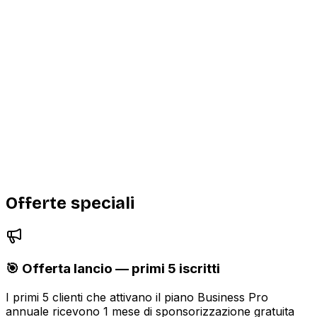
Annunci illimitati
—
pubblica tutta la tua flotta
senza restrizioni
Suite Business Intelligence
—
monitora visite,
lead, trend di mercato e confronta i prezzi con
benchmark aggiornati
Statistiche dettagliate per ogni singolo annuncio
Badge verificato sul profilo aziendale
Supporto prioritario dedicato
Accesso anticipato alle nuove funzionalità
Offerte speciali
🎯 Offerta lancio — primi 5 iscritti
I primi 5 clienti che attivano il piano Business Pro
annuale ricevono 1 mese di sponsorizzazione gratuita