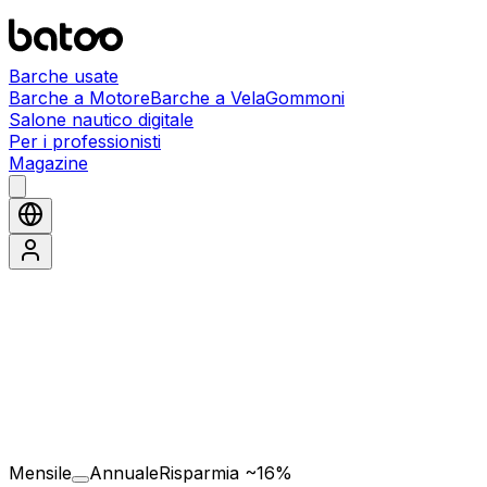
Barche usate
Barche a Motore
Barche a Vela
Gommoni
Salone nautico digitale
Per i professionisti
Magazine
Mensile
Annuale
Risparmia ~16%