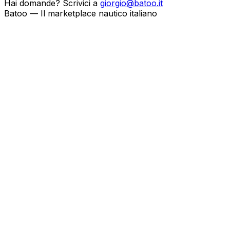
Hai domande? Scrivici a
giorgio@batoo.it
Batoo — Il marketplace nautico italiano
Batoo broker
Metodo di pubblicazione
Come vuoi pubblicare le tue barche?