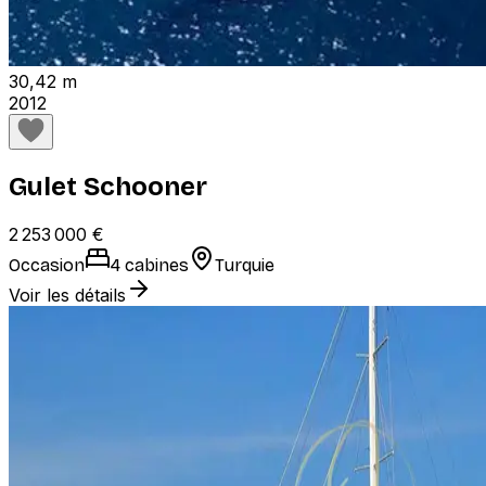
30,42 m
2012
Gulet Schooner
2 253 000 €
Occasion
4 cabines
Turquie
Voir les détails