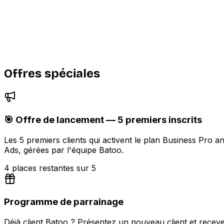
Statistiques détaillées pour chaque annonce
Badge vérifié sur votre profil d'entreprise
Support prioritaire dédié
Accès anticipé aux nouvelles fonctionnalités
Offres spéciales
🎯 Offre de lancement — 5 premiers inscrits
Les 5 premiers clients qui activent le plan Business Pro 
Ads, gérées par l'équipe Batoo.
4 places restantes sur 5
Programme de parrainage
Déjà client Batoo ? Présentez un nouveau client et recev