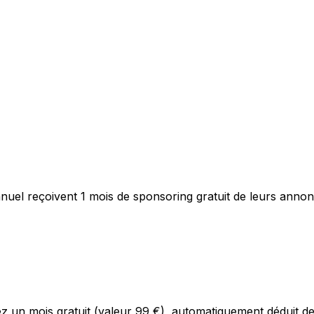
annuel reçoivent 1 mois de sponsoring gratuit de leurs ann
ez un mois gratuit (valeur 99 €), automatiquement déduit d