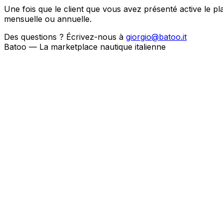
Une fois que le client que vous avez présenté active le 
mensuelle ou annuelle.
Des questions ? Écrivez-nous à
giorgio@batoo.it
Batoo — La marketplace nautique italienne
Batoo broker
Méthode de publication
Comment souhaitez-vous publier vos bateaux ?